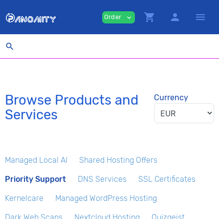
shopping_cart
person
menu
Order
expand_more
search
Browse Products and
Currency
Services
Managed Local AI
Shared Hosting Offers
Priority Support
DNS Services
SSL Certificates
Kernelcare
Managed WordPress Hosting
Dark Web Scans
Nextcloud Hosting
Quizgeist