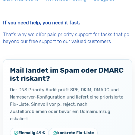
If you need help, you need it fast.
That's why we offer paid priority support for tasks that go
beyond our free support to our valued customers.
Mail landet im Spam oder DMARC
ist riskant?
Der DNS Priority Audit prüft SPF, DKIM, DMARC und
Nameserver-Konfiguration und liefert eine priorisierte
Fix-Liste. Sinnvoll vor p=reject, nach
Zustellproblemen oder bevor ein Domainumzug
eskaliert.
task_alt
Einmalig 49 €
speed
konkrete Fix-Liste