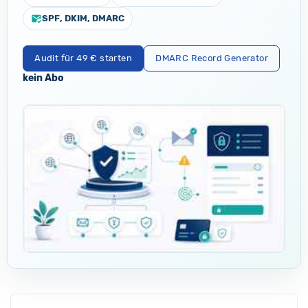
mark_email_read
SPF, DKIM, DMARC
Audit für 49 € starten
DMARC Record Generator
kein Abo